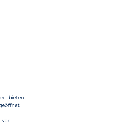
rt bieten 
geöffnet 
 vor 