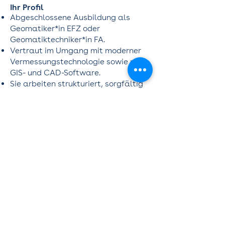
Ihr Profil
Abgeschlossene Ausbildung als
Geomatiker*in EFZ oder
Geomatiktechniker*in FA.
Vertraut im Umgang mit moderner
Vermessungstechnologie sowie mit
GIS- und CAD-Software.
Sie arbeiten strukturiert, sorgfältig
und sind selbstorganisiert.
Sehr gute Deutschkenntnisse in Wort
und Schrift sowie Führerausweis Kat.
B.
Kontakt
Für mehr Informationen stehe ich
Ihnen gerne zur Verfügung und freue
mich auf Ihren Anruf oder die
Zustellung Ihrer Bewerbung, online
oder per E-Mail. Diskretion ist
selbstverständlich.