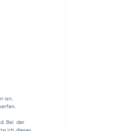
 an.  
werfen.   
. Bei  der 
e ich dieses 