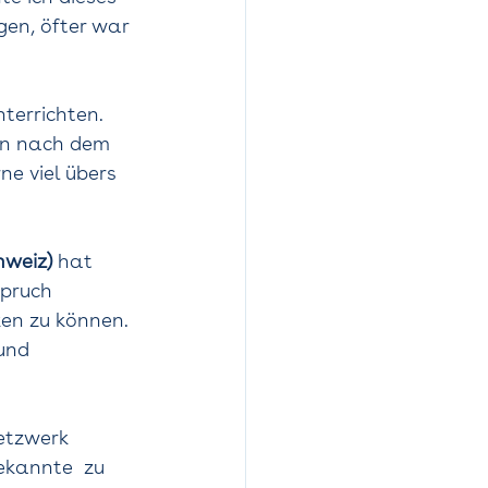
gen, öfter war 
nterrichten. 
ben nach dem 
e viel übers 
hweiz)
 hat  
spruch 
en zu können. 
und 
etzwerk 
ekannte  zu 