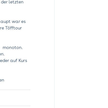
 der letzten 
haupt war es 
e Töfftour 
h  monoton. 
n. 
eder auf Kurs 
en  