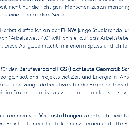
beit nicht nur die richtigen  Menschen zusammenbrin
die eine oder andere Seite.  
 Herbst durfte ich an der 
FHNW
 junge Studierende  u
h "Arbeitswelt 4.0" will ich sie  auf das Arbeitsle
n. Diese Aufgabe macht  mir enorm Spass und ich lern
für den 
Berufsverband FGS (Fachleute Geomatik Sc
organisations-Projekts viel Zeit und Energie in  An
aber überzeugt, dabei etwas für die Branche  bewirk
t im Projektteam ist ausserdem enorm konstruktiv 
aufkommen von 
Veranstaltungen
 konnte ich mein N
en. Es ist toll, neue Leute kennenzulernen und alte B